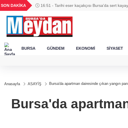
GEL
TND
BGN
VND
SON DAKİKA
16:51 - Tarihi eser kaçakçısı Bursa'da sert kayay
54
18,2403
16,2406
27,9743
0,0018
BURSA
GÜNDEM
EKONOMİ
SİYASET
Bursa'da apartman dairesinde çıkan yangın pan
Anasayfa
ASAYİŞ
Bursa'da apartman