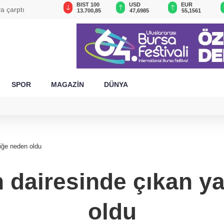
GAU/TRY
BIST 100
USD
EUR
a çarptı
6.665,64
13.700,85
47,6985
55,1561
SPOR
MAGAZİN
DÜNYA
iğe neden oldu
 dairesinde çıkan y
oldu