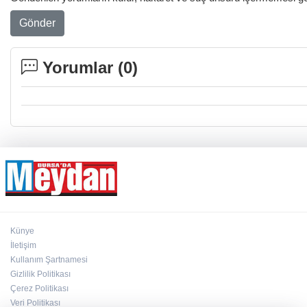
Gönder
Yorumlar (
0
)
Künye
İletişim
Kullanım Şartnamesi
Gizlilik Politikası
Çerez Politikası
Veri Politikası