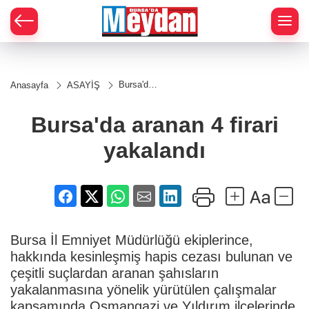
Zİ
Bursa'da
Anasayfa
ASAYİŞ
aranan 4
firari
yakalandı
Bursa'da aranan 4 firari
yakalandı
Bursa İl Emniyet Müdürlüğü ekiplerince,
hakkında kesinleşmiş hapis cezası bulunan ve
çeşitli suçlardan aranan şahısların
yakalanmasına yönelik yürütülen çalışmalar
kapsamında Osmangazi ve Yıldırım ilçelerinde