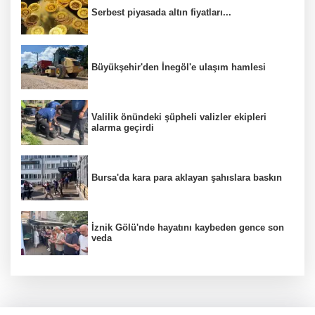
Serbest piyasada altın fiyatları...
Büyükşehir'den İnegöl'e ulaşım hamlesi
Valilik önündeki şüpheli valizler ekipleri
alarma geçirdi
Bursa'da kara para aklayan şahıslara baskın
İznik Gölü'nde hayatını kaybeden gence son
veda