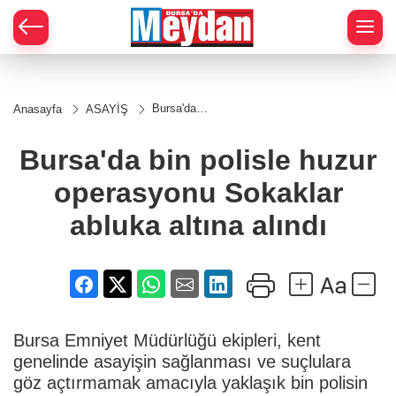
Zİ
Bursa'da
Anasayfa
ASAYİŞ
bin polisle
huzur
operasyonu
Bursa'da bin polisle huzur
Sokaklar
abluka
operasyonu Sokaklar
altına
alındı
abluka altına alındı
Bursa Emniyet Müdürlüğü ekipleri, kent
genelinde asayişin sağlanması ve suçlulara
göz açtırmamak amacıyla yaklaşık bin polisin