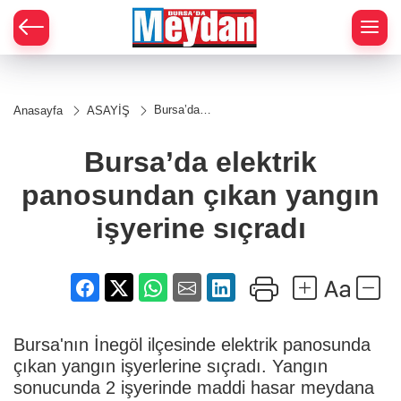
Zİ
Bursa’da
Anasayfa
ASAYİŞ
elektrik
panosundan
çıkan
Bursa’da elektrik
yangın
işyerine
panosundan çıkan yangın
sıçradı
işyerine sıçradı
Bursa'nın İnegöl ilçesinde elektrik panosunda
çıkan yangın işyerlerine sıçradı. Yangın
sonucunda 2 işyerinde maddi hasar meydana