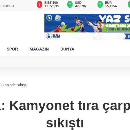
GAU/TRY
BIST 100
USD
EUR
 bulundu
6.660,55
13.779,39
47,6787
55,1254
SPOR
MAGAZİN
DÜNYA
ü kabinde sıkıştı
a: Kamyonet tıra çarp
sıkıştı