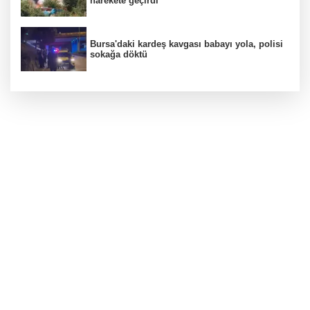
harekete geçirdi
Bursa'daki kardeş kavgası babayı yola, polisi
sokağa döktü