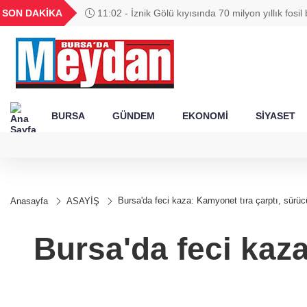
GEL
TND
BGN
VND
SON DAKİKA
11:02 - İznik Gölü kıyısında 70 milyon yıllık fosil
49
18,2677
16,3788
27,9743
0,0018
BURSA
GÜNDEM
EKONOMİ
SİYASET
Bursa'da feci kaza: Kamyonet tıra çarptı, sürüc
Anasayfa
ASAYİŞ
Bursa'da feci kaz