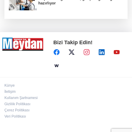
hazırlıyor
Bizi Takip Edin!
Künye
İletişim
Kullanım Şartnamesi
Gizlilik Politikası
Çerez Politikası
Veri Politikası