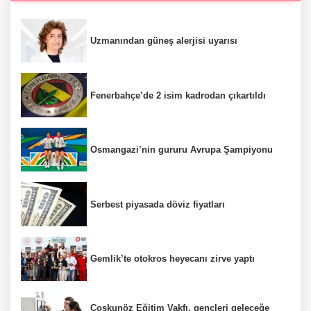
Uzmanından güneş alerjisi uyarısı
Fenerbahçe’de 2 isim kadrodan çıkartıldı
Osmangazi’nin gururu Avrupa Şampiyonu
Serbest piyasada döviz fiyatları
Gemlik’te otokros heyecanı zirve yaptı
Coşkunöz Eğitim Vakfı, gençleri geleceğe