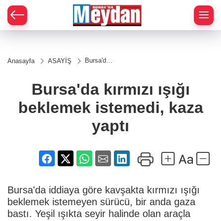
Zİ
Bursa'da
Anasayfa
ASAYİŞ
kırmızı
ışığı
beklemek
Bursa'da kırmızı ışığı
istemedi,
kaza
beklemek istemedi, kaza
yaptı
yaptı
Bursa'da iddiaya göre kavşakta kırmızı ışığı
beklemek istemeyen sürücü, bir anda gaza
bastı. Yeşil ışıkta seyir halinde olan araçla