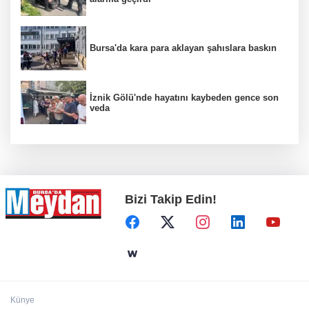
Bursa'da kara para aklayan şahıslara baskın
İznik Gölü'nde hayatını kaybeden gence son
veda
Bizi Takip Edin!
Künye