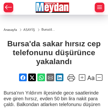
Zİ
Bursa'da
Anasayfa
ASAYİŞ
sakar
hırsız cep
telefonunu
Bursa'da sakar hırsız cep
düşürünce
yakalandı
telefonunu düşürünce
yakalandı
Bursa'nın Yıldırım ilçesinde gece saatlerinde
eve giren hırsız, evden 50 bin lira nakit para
çaldı. Balkondan atlarken telefonunu düşüren