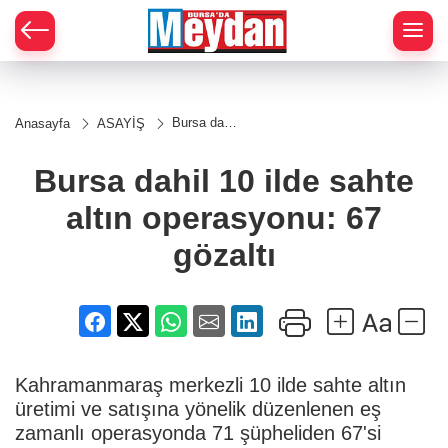
Zİ
Bursa dahil
Anasayfa
ASAYİŞ
10 ilde
sahte altın
operasyonu:
Bursa dahil 10 ilde sahte
67 gözaltı
altın operasyonu: 67
gözaltı
Kahramanmaraş merkezli 10 ilde sahte altın
üretimi ve satışına yönelik düzenlenen eş
zamanlı operasyonda 71 şüpheliden 67'si