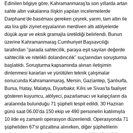
Edinilen bilgiye göre, Kahramanmaraş'ta son yıllarda artan
sahte altın vakalarına ilişkin yapılan incelemelerde
Darphane'de basılması gereken çeyrek, yarım, tam altın ile
ata lira gibi ziynet eşyalarının merdiven altı atölyelerde
düşük ayar ve eksik gramajla üretildiği belirlendi. Bunun
üzerine Kahramanmaraş Cumhuriyet Başsavcılığı
tarafından "parada sahtecilik, paraya eşit sayılan değerde
sahtecilik ve nitelikli dolandırıcılık" suçlarından soruşturma
başlatıldı. Soruşturma kapsamında alınan iletişimin
dinlenmesi kararları ve yürütülen teknik çalışmalar
sonucunda Kahramanmaraş, Mersin, Gaziantep, Şanlıurfa,
Bursa, Hatay, Malatya, Diyarbakır, Kilis ve Sivas'ta faaliyet
gösteren kuyumcu, atölyeci, pazarlamacı ve kalıpçıların da
aralarında bulunduğu 71 şüpheli tespit edildi. 30 Haziran
günü saat 06.00'da 150 ekip ve 490 personelin katılımıyla
10 ilde eş zamanlı operasyon düzenlendi. Operasyonda 71
şüpheliden 67'si gözaltına alınırken, diğer şüphelilerin