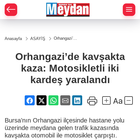
Zİ
Orhangazi’de
Anasayfa
ASAYİŞ
kavşakta
kaza:
Motosikletli
Orhangazi’de kavşakta
iki kardeş
yaralandı
kaza: Motosikletli iki
kardeş yaralandı
Bursa’nın Orhangazi ilçesinde hastane yolu
üzerinde meydana gelen trafik kazasında
kavşakta otomobil ile motosiklet çarpıştı.