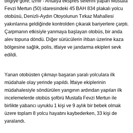
bilgiye göre; İzmir - Antalya ekspres seferini yapan Mustafa
Fevzi Mertun (50) idaresindeki 45 BAH 834 plakalı yolcu
otobüsü, Denizli-Aydın Otoyolunun Tırkaz Mahallesi
yakınlarına geldiğinde kontrolden çıkarak bariyerlere çarptı.
Çarpmanın etkisiyle yanmaya başlayan otobüs, bir anda
alev topuna döndü. Diğer sürücülerin ihbarı üzerine kaza
bölgesine sağlık, polis, itfaiye ve jandarma ekipleri sevk
edildi.
Yanan otobüsten çıkmayı başaran yaralı yolculara ilk
müdahale olay yerinde yapıldı. İtfaiye ekiplerinin
müdahalesiyle söndürülen yangının ardından yapılan ilk
incelemelerde otobüs şoförü Mustafa Fevzi Mertun ile
birlikte yabancı uyruklu 1 kişi ve 9 aylık bir bebek olmak
üzere toplam 8 yolcu hayatını kaybederken, 33 kişi de
yaralandı.