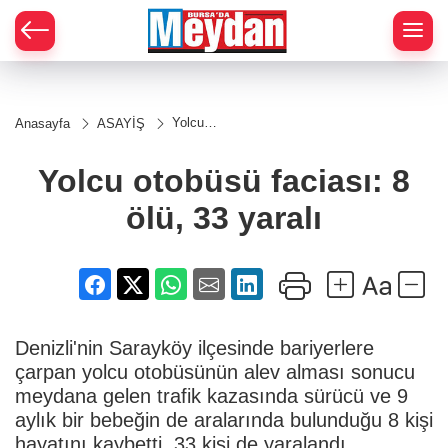
Zİ
Yolcu
Anasayfa
ASAYİŞ
otobüsü
faciası:
8 ölü,
Yolcu otobüsü faciası: 8
33
yaralı
ölü, 33 yaralı
Denizli'nin Sarayköy ilçesinde bariyerlere
çarpan yolcu otobüsünün alev alması sonucu
meydana gelen trafik kazasında sürücü ve 9
aylık bir bebeğin de aralarında bulunduğu 8 kişi
hayatını kaybetti, 33 kişi de yaralandı.