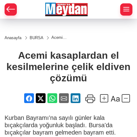
Zİ
Acemi
Anasayfa
BURSA
kasaplardan
el
kesilmelerine
Acemi kasaplardan el
çelik eldiven
çözümü
kesilmelerine çelik eldiven
çözümü
Kurban Bayramı'na sayılı günler kala
bıçakçılarda yoğunluk başladı. Bursa'da
bıçakçılar bayram gelmeden bayram etti.