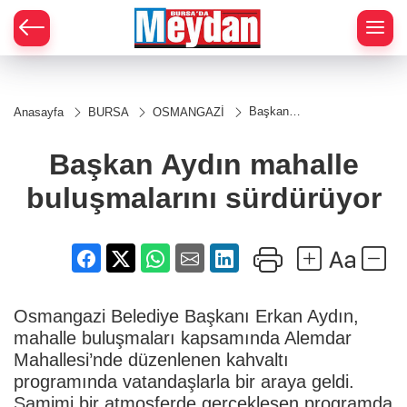
Zİ
Başkan
Anasayfa
BURSA
OSMANGAZİ
Aydın
mahalle
buluşmalarını
Başkan Aydın mahalle
sürdürüyor
buluşmalarını sürdürüyor
Osmangazi Belediye Başkanı Erkan Aydın,
mahalle buluşmaları kapsamında Alemdar
Mahallesi’nde düzenlenen kahvaltı
programında vatandaşlarla bir araya geldi.
Samimi bir atmosferde gerçekleşen programda