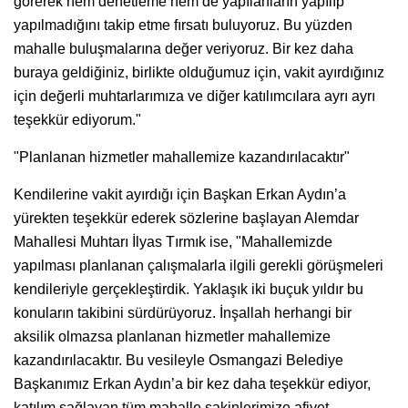
görerek hem denetleme hem de yapılanların yapılıp
yapılmadığını takip etme fırsatı buluyoruz. Bu yüzden
mahalle buluşmalarına değer veriyoruz. Bir kez daha
buraya geldiğiniz, birlikte olduğumuz için, vakit ayırdığınız
için değerli muhtarlarımıza ve diğer katılımcılara ayrı ayrı
teşekkür ediyorum."
"Planlanan hizmetler mahallemize kazandırılacaktır"
Kendilerine vakit ayırdığı için Başkan Erkan Aydın’a
yürekten teşekkür ederek sözlerine başlayan Alemdar
Mahallesi Muhtarı İlyas Tırmık ise, "Mahallemizde
yapılması planlanan çalışmalarla ilgili gerekli görüşmeleri
kendileriyle gerçekleştirdik. Yaklaşık iki buçuk yıldır bu
konuların takibini sürdürüyoruz. İnşallah herhangi bir
aksilik olmazsa planlanan hizmetler mahallemize
kazandırılacaktır. Bu vesileyle Osmangazi Belediye
Başkanımız Erkan Aydın’a bir kez daha teşekkür ediyor,
katılım sağlayan tüm mahalle sakinlerimize afiyet