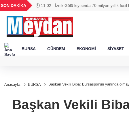
GEL
TND
BGN
VND
SON DAKİKA
11:02 - İznik Gölü kıyısında 70 milyon yıllık fosil
49
18,2677
16,3788
27,9743
0,0018
BURSA
GÜNDEM
EKONOMİ
SİYASET
Başkan Vekili Biba: Bursaspor’un yanında olm
Anasayfa
BURSA
Başkan Vekili Bib