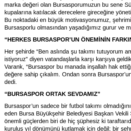
marka değeri olan Bursasporumuzun bu sene Süp
kupalarına katılacak derecelere gireceğine yönet
Bu noktadaki en büyük motivasyonumuz, şehrimizd
Bursasporlu olmasından yaşadığımız gurur ve mu
“HERKES BURSASPOR’UN ÖNEMİNİN FARKI
Her şehirde “Ben aslında şu takımı tutuyorum 
istiyoruz” diyen vatandaşlarla karşı karşıya geldik
Varank, “Bursaspor bu manada inşallah hak ettiği
değere sahip çıkalım. Ondan sonra Bursaspor'un
dedi.
“BURSASPOR ORTAK SEVDAMIZ”
Bursaspor’un sadece bir futbol takımı olmadığını
eden Bursa Büyükşehir Belediyesi Başkan Vekili
önemli güçlerden biri de hiç şüphesiz ki tarafta
kuruluş yıl dönümünü kutlamak için değil; bir şeh