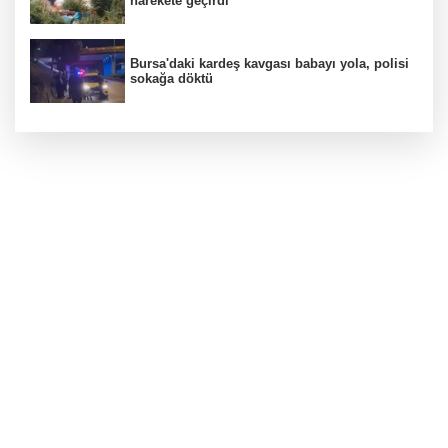
harekete geçirdi
Bursa'daki kardeş kavgası babayı yola, polisi
sokağa döktü