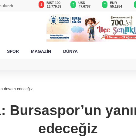
GAU/TRY
BIST 100
USD
EUR
 bulundu
6.660,55
13.779,39
47,6787
55,1254
SPOR
MAGAZİN
DÜNYA
aya devam edeceğiz
a: Bursaspor’un ya
edeceğiz