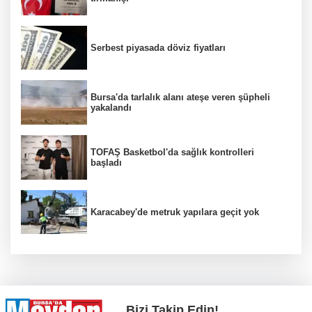
Serbest piyasada döviz fiyatları
Bursa'da tarlalık alanı ateşe veren şüpheli
yakalandı
TOFAŞ Basketbol'da sağlık kontrolleri
başladı
Karacabey'de metruk yapılara geçit yok
Bizi Takip Edin!