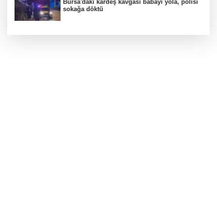
Bursa'daki kardeş kavgası babayı yola, polisi
sokağa döktü