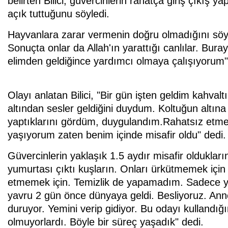
belirten Bilici, güvercinlerin rahatça giriş çıkış y
açık tuttuğunu söyledi.
Hayvanlara zarar vermenin doğru olmadığını söyley
Sonuçta onlar da Allah'ın yarattığı canlılar. Bura
elimden geldiğince yardımcı olmaya çalışıyorum" i
Olayı anlatan Bilici, "Bir gün işten geldim kahva
altından sesler geldiğini duydum. Koltuğun altına 
yaptıklarını gördüm, duygulandım.Rahatsız etme
yaşıyorum zaten benim içinde misafir oldu" dedi.
Güvercinlerin yaklaşık 1.5 aydır misafir oldukların
yumurtası çıktı kuşların. Onları ürkütmemek içi
etmemek için. Temizlik de yapamadım. Sadece yem
yavru 2 gün önce dünyaya geldi. Besliyoruz. Ann
duruyor. Yemini verip gidiyor. Bu odayı kullandı
olmuyorlardı. Böyle bir süreç yaşadık" dedi.