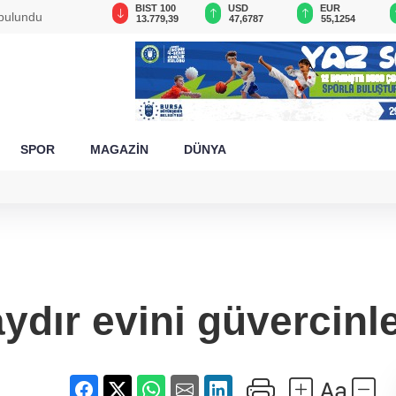
GAU/TRY
BIST 100
USD
EUR
 bulundu
6.660,55
13.779,39
47,6787
55,1254
SPOR
MAGAZİN
DÜNYA
ydır evini güvercinl