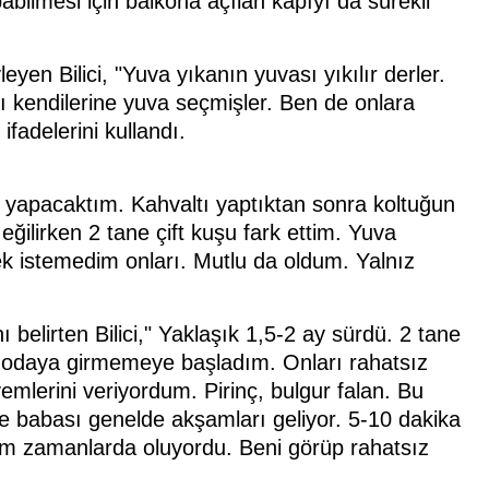
apabilmesi için balkona açılan kapıyı da sürekli
en Bilici, "Yuva yıkanın yuvası yıkılır derler.
yı kendilerine yuva seçmişler. Ben de onlara
fadelerini kullandı.
ltı yapacaktım. Kahvaltı yaptıktan sonra koltuğun
eğilirken 2 tane çift kuşu fark ettim. Yuva
k istemedim onları. Mutlu da oldum. Yalnız
ı belirten Bilici," Yaklaşık 1,5-2 ay sürdü. 2 tane
n odaya girmemeye başladım. Onları rahatsız
lerini veriyordum. Pirinç, bulgur falan. Bu
e babası genelde akşamları geliyor. 5-10 dakika
ğım zamanlarda oluyordu. Beni görüp rahatsız