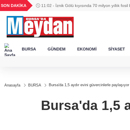
GEL
TND
BGN
VND
SON DAKİKA
11:02 - İznik Gölü kıyısında 70 milyon yıllık fosil
49
18,2677
16,3788
27,9743
0,0018
BURSA
GÜNDEM
EKONOMİ
SİYASET
Bursa'da 1,5 aydır evini güvercinlerle paylaşıyor
Anasayfa
BURSA
Bursa'da 1,5 a