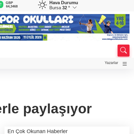
Hava Durumu
GBP
CHF
CAD
RUB
A
64,3468
59,0083
34,1883
0,5822
1
Bursa
32 °
Yazarlar
erle paylaşıyor
En Çok Okunan Haberler