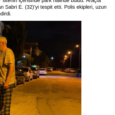
 sitenin içerisinde park halinde buldu. Araçta
abri E. (32)'yi tespit etti. Polis ekipleri, uzun
irdi.