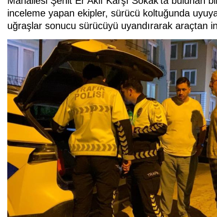
Mahallesi Şehit Er Akif Karşı Sokak'ta bulunan bir
inceleme yapan ekipler, sürücü koltuğunda uyuyan S
uğraşlar sonucu sürücüyü uyandırarak araçtan ind