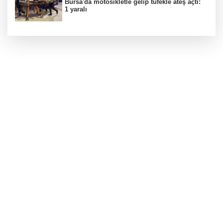
Bursa'da motosikletle gelip tüfekle ateş açtı:
1 yaralı