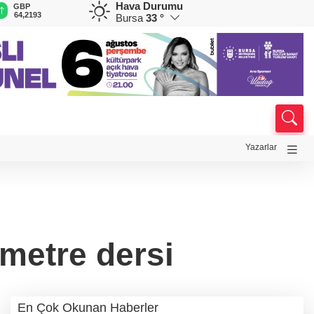
Hava Durumu
GBP
CHF
CAD
RUB
A
64,2193
58,9861
33,9674
0,5839
1
Bursa
33 °
Yazarlar
lmetre dersi
En Çok Okunan Haberler