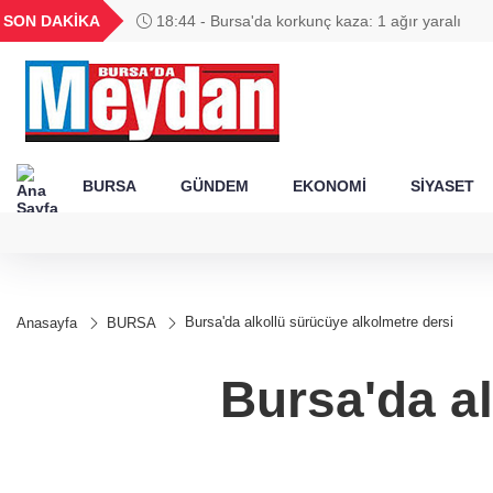
GEL
TND
BGN
VND
SON DAKİKA
53
18,1943
16,2438
28,0626
0,0018
BURSA
GÜNDEM
EKONOMİ
SİYASET
Bursa'da alkollü sürücüye alkolmetre dersi
Anasayfa
BURSA
Bursa'da al