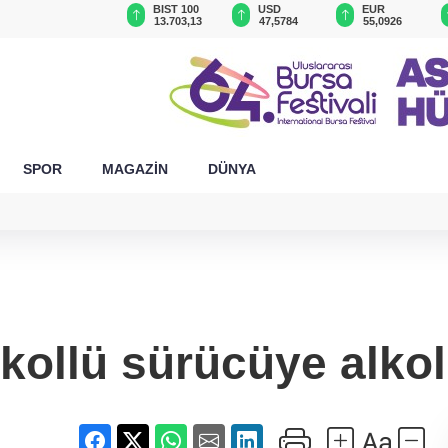
GAU/TRY
BIST 100
USD
EUR
18:42 - Bursa'da tavuk çiftliğinde yangın
6.556,85
13.703,13
47,5784
55,0926
SPOR
MAGAZİN
DÜNYA
kollü sürücüye alko