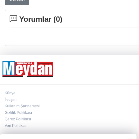
Yorumlar (
0
)
Künye
İletişim
Kullanım Şartnamesi
Gizlilik Politikası
Çerez Politikası
Veri Politikası