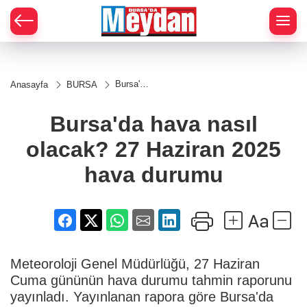
Zİ
Bursa'da
Anasayfa
BURSA
hava
nasıl
olacak?
Bursa'da hava nasıl
27
Haziran
olacak? 27 Haziran 2025
2025
hava
durumu
hava durumu
Meteoroloji Genel Müdürlüğü, 27 Haziran
Cuma gününün hava durumu tahmin raporunu
yayınladı. Yayınlanan rapora göre Bursa'da