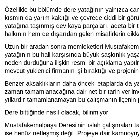
Özellikle bu bölümde dere yatağının yalnızca cam
kısmın da yarım kaldığı ve çevrede ciddi bir görün
yatağına taşınmış dev kaya parçaları, adeta bir 
halkının hem de dışarıdan gelen misafirlerin dikka
Uzun bir aradan sonra memleketleri Mustafakemal
yatağının bu hali karşısında büyük şaşkınlık yaşadı
neden durduğuna ilişkin resmi bir açıklama yapıl
mevcut yüklenici firmanın işi bıraktığı ve projen
Benzer aksaklıkların daha önceki etaplarda da yaş
zaman tamamlanacağına dair net bir tarih verilme
yıllardır tamamlanamayan bu çalışmanın ilçenin pre
Dere bittiğinde nasıl olacak, bilinmiyor
Mustafakemalpaşa Deresi'nin ıslah çalışmaları 
ise henüz netleşmiş değil. Projeye dair kamuoyuy