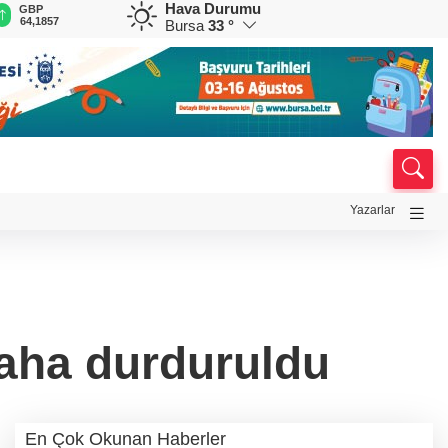
Hava Durumu
GBP
CHF
CAD
RUB
A
64,1857
58,8795
33,9581
0,5867
1
Bursa
33 °
Yazarlar
daha durduruldu
En Çok Okunan Haberler