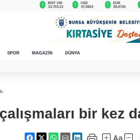
GAU/TRY
BIST 100
USD
EUR
6.510,55
13.703,13
47,5923
55,0720
SPOR
MAGAZİN
DÜNYA
du
 çalışmaları bir kez 