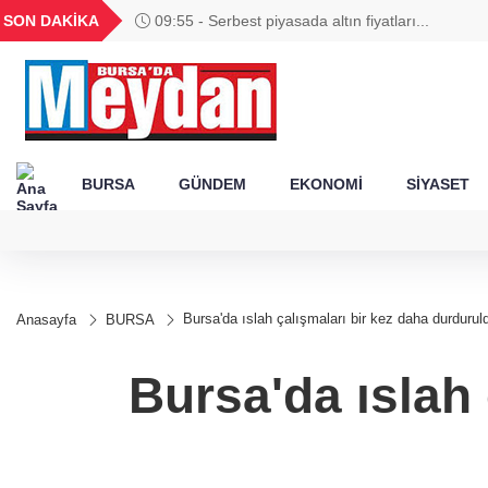
GEL
TND
BGN
VND
SON DAKİKA
09:55 - Serbest piyasada altın fiyatları...
57
18,1997
16,2487
28,0626
0,0018
BURSA
GÜNDEM
EKONOMİ
SİYASET
Bursa'da ıslah çalışmaları bir kez daha durdurul
Anasayfa
BURSA
Bursa'da ıslah