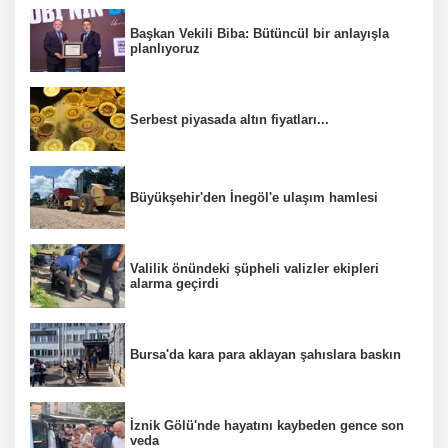
Başkan Vekili Biba: Bütüncül bir anlayışla
planlıyoruz
Serbest piyasada altın fiyatları...
Büyükşehir'den İnegöl'e ulaşım hamlesi
Valilik önündeki şüpheli valizler ekipleri
alarma geçirdi
Bursa'da kara para aklayan şahıslara baskın
İznik Gölü'nde hayatını kaybeden gence son
veda