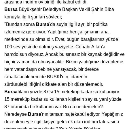
arasında indirim oy birliği ile kabul edildi.
Bursa
Büyükşehir Belediye Başkan Vekili Şahin Biba
konuyla ilgili şunları söyledi;
"Bundan sonra
Bursa
'da suyla ilgili ayrı bir politika
izlememiz gerekiyor. Yaptığımız her çalışmanın ana
merkezinde su olmalıdır. Evet, bugün barajlarımız yüzde
100 seviyesinde dolmuş vaziyette. Cenabı Allah'a
hamdolsun diyoruz. Ancak bu sınırsız bir kaynak değildir ve
hiçbir zaman da olmayacaktır. Bizim yaptığımız düzenleme
hem vatandaşın cebine yansıyacak, bir derece
rahatlatacak hem de BUSKİ'nin, idarenin
sürdürülebilirliğini dikkate alan bir düzenlemedir.
Bursa
lıların yüzde 87'si 15 metreküp kadar su kullanıyor.
15 metreküp kadar su kullanan kişilerin sayısı, yani yüzde
87 oranında bir kullanım var. Bu da ne demektir?
Neredeyse
Bursa
'nın tamamına tekabül ediyor. Yaptığımız
düzenlemeyle ilgili kişiye gelecek olan indirim faturasına