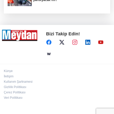
Bizi Takip Edin!
Künye
İletişim
Kullanım Şartnamesi
Gizlilik Politikası
Çerez Politikası
Veri Politikası