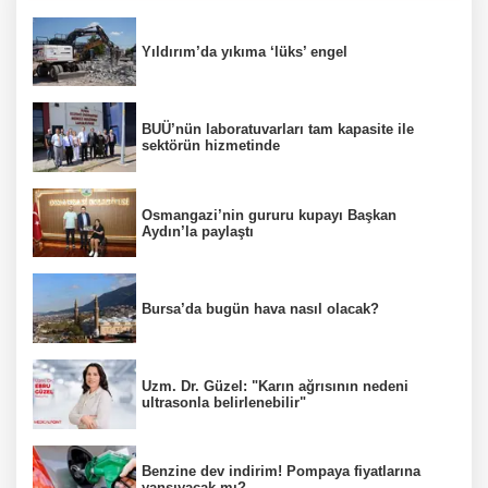
Yıldırım’da yıkıma ‘lüks’ engel
BUÜ’nün laboratuvarları tam kapasite ile
sektörün hizmetinde
Osmangazi’nin gururu kupayı Başkan
Aydın’la paylaştı
Bursa’da bugün hava nasıl olacak?
Uzm. Dr. Güzel: "Karın ağrısının nedeni
ultrasonla belirlenebilir"
Benzine dev indirim! Pompaya fiyatlarına
yansıyacak mı?