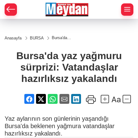
Zİ
Bursa'da
Anasayfa
BURSA
yaz
yağmuru
sürprizi:
Bursa'da yaz yağmuru
Vatandaşlar
hazırlıksız
sürprizi: Vatandaşlar
yakalandı
hazırlıksız yakalandı
Yaz aylarının son günlerinin yaşandığı
Bursa'da beklenen yağmura vatandaşlar
hazırlıksız yakalandı.