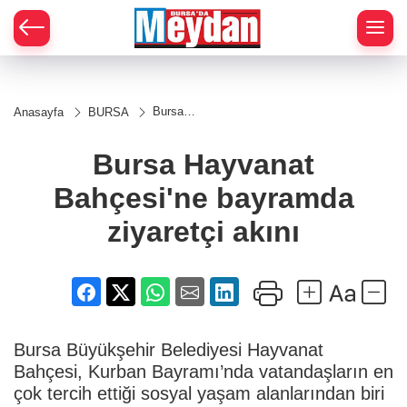
Zİ
Bursa
Anasayfa
BURSA
Hayvanat
Bahçesi'ne
bayramda
Bursa Hayvanat
ziyaretçi
akını
Bahçesi'ne bayramda
ziyaretçi akını
Bursa Büyükşehir Belediyesi Hayvanat
Bahçesi, Kurban Bayramı’nda vatandaşların en
çok tercih ettiği sosyal yaşam alanlarından biri