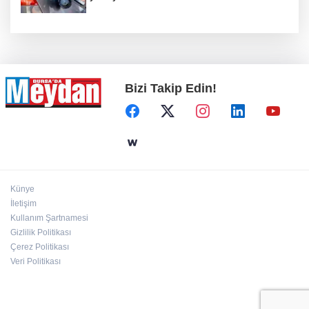
Bizi Takip Edin!
Künye
İletişim
Kullanım Şartnamesi
Gizlilik Politikası
Çerez Politikası
Veri Politikası