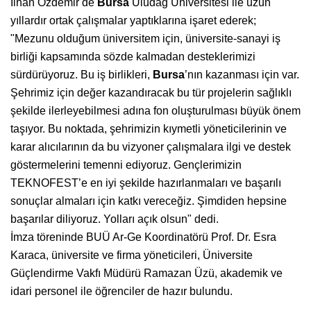
İlhan Özdemir de
Bursa
Uludağ Üniversitesi ile uzun
yıllardır ortak çalışmalar yaptıklarına işaret ederek;
"Mezunu olduğum üniversitem için, üniversite-sanayi iş
birliği kapsamında sözde kalmadan desteklerimizi
sürdürüyoruz. Bu iş birlikleri,
Bursa
’nın kazanması için var.
Şehrimiz için değer kazandıracak bu tür projelerin sağlıklı
şekilde ilerleyebilmesi adına fon oluşturulması büyük önem
taşıyor. Bu noktada, şehrimizin kıymetli yöneticilerinin ve
karar alıcılarının da bu vizyoner çalışmalara ilgi ve destek
göstermelerini temenni ediyoruz. Gençlerimizin
TEKNOFEST’e en iyi şekilde hazırlanmaları ve başarılı
sonuçlar almaları için katkı vereceğiz. Şimdiden hepsine
başarılar diliyoruz. Yolları açık olsun" dedi.
İmza töreninde BUÜ Ar-Ge Koordinatörü Prof. Dr. Esra
Karaca, üniversite ve firma yöneticileri, Üniversite
Güçlendirme Vakfı Müdürü Ramazan Üzü, akademik ve
idari personel ile öğrenciler de hazır bulundu.