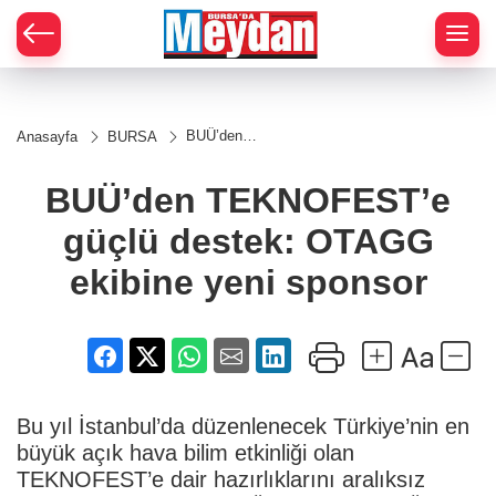
Zİ
BUÜ’den
Anasayfa
BURSA
TEKNOFEST’e
güçlü destek:
OTAGG
BUÜ’den TEKNOFEST’e
ekibine yeni
sponsor
güçlü destek: OTAGG
ekibine yeni sponsor
Bu yıl İstanbul’da düzenlenecek Türkiye’nin en
büyük açık hava bilim etkinliği olan
TEKNOFEST’e dair hazırlıklarını aralıksız