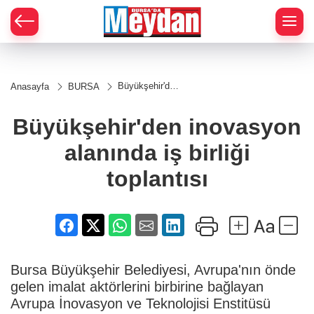
Zİ
Büyükşehir'den
Anasayfa
BURSA
inovasyon
alanında iş
birliği toplantısı
Büyükşehir'den inovasyon
alanında iş birliği
toplantısı
Bursa Büyükşehir Belediyesi, Avrupa'nın önde
gelen imalat aktörlerini birbirine bağlayan
Avrupa İnovasyon ve Teknolojisi Enstitüsü