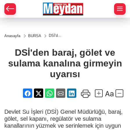
Zİ
DSİ'den
Anasayfa
BURSA
baraj,
gölet ve
sulama
DSİ'den baraj, gölet ve
kanalına
girmeyin
sulama kanalına girmeyin
uyarısı
uyarısı
Devlet Su İşleri (DSİ) Genel Müdürlüğü, baraj,
gölet, sel kapanı, regülatör ve sulama
kanallarının yüzmek ve serinlemek için uygun