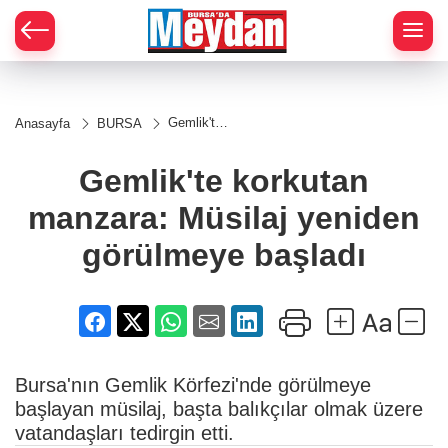
Zİ
Gemlik'te
Anasayfa
BURSA
korkutan
manzara:
Müsilaj
Gemlik'te korkutan
yeniden
görülmeye
manzara: Müsilaj yeniden
başladı
görülmeye başladı
Bursa'nın Gemlik Körfezi'nde görülmeye
başlayan müsilaj, başta balıkçılar olmak üzere
vatandaşları tedirgin etti.