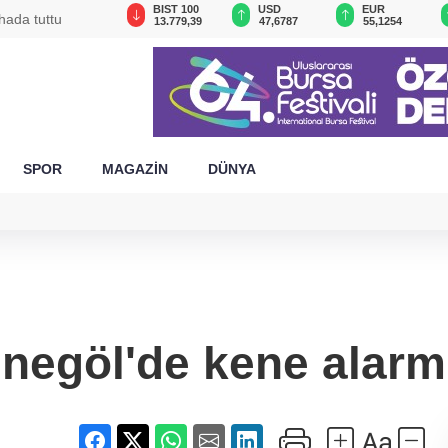
GAU/TRY
BIST 100
USD
EUR
hada tuttu
6.660,55
13.779,39
47,6787
55,1254
SPOR
MAGAZİN
DÜNYA
İnegöl'de kene alarm