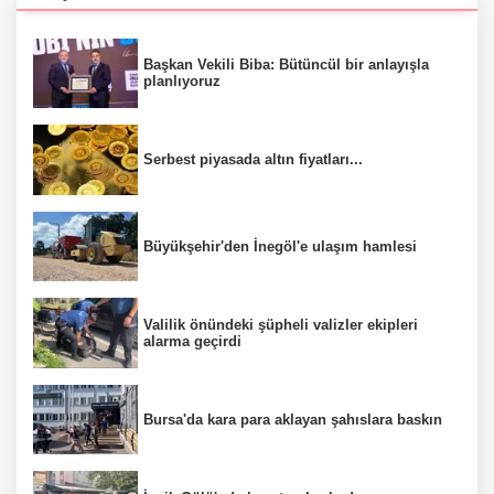
Başkan Vekili Biba: Bütüncül bir anlayışla
planlıyoruz
Serbest piyasada altın fiyatları...
Büyükşehir'den İnegöl'e ulaşım hamlesi
Valilik önündeki şüpheli valizler ekipleri
alarma geçirdi
Bursa'da kara para aklayan şahıslara baskın