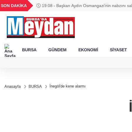
GEL
TND
BGN
VND
SON DAKİKA
19:08 - Başkan Aydın Osmangazi’nin nabzını sa
49
18,2677
16,3788
27,9743
0,0018
BURSA
GÜNDEM
EKONOMİ
SİYASET
İnegöl'de kene alarmı
Anasayfa
BURSA