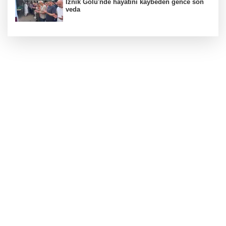
İznik Gölü'nde hayatını kaybeden gence son
veda