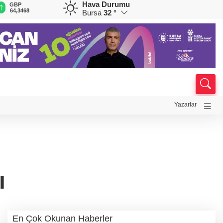
Hava Durumu
GBP
CHF
CAD
RUB
A
64,3468
59,0083
34,1883
0,5822
1
Bursa
32 °
Yazarlar
ı
En Çok Okunan Haberler