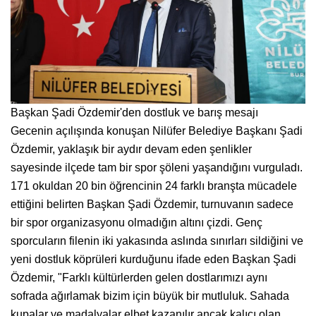
Başkan Şadi Özdemir'den dostluk ve barış mesajı
Gecenin açılışında konuşan Nilüfer Belediye Başkanı Şadi
Özdemir, yaklaşık bir aydır devam eden şenlikler
sayesinde ilçede tam bir spor şöleni yaşandığını vurguladı.
171 okuldan 20 bin öğrencinin 24 farklı branşta mücadele
ettiğini belirten Başkan Şadi Özdemir, turnuvanın sadece
bir spor organizasyonu olmadığın altını çizdi. Genç
sporcuların filenin iki yakasında aslında sınırları sildiğini ve
yeni dostluk köprüleri kurduğunu ifade eden Başkan Şadi
Özdemir, "Farklı kültürlerden gelen dostlarımızı aynı
sofrada ağırlamak bizim için büyük bir mutluluk. Sahada
kupalar ve madalyalar elbet kazanılır ancak kalıcı olan