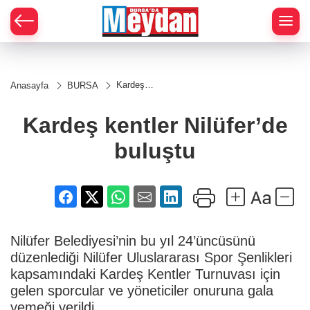
Zİ
Kardeş
Anasayfa
BURSA
kentler
Nilüfer’de
buluştu
Kardeş kentler Nilüfer’de
buluştu
Nilüfer Belediyesi’nin bu yıl 24’üncüsünü
düzenlediği Nilüfer Uluslararası Spor Şenlikleri
kapsamındaki Kardeş Kentler Turnuvası için
gelen sporcular ve yöneticiler onuruna gala
yemeği verildi