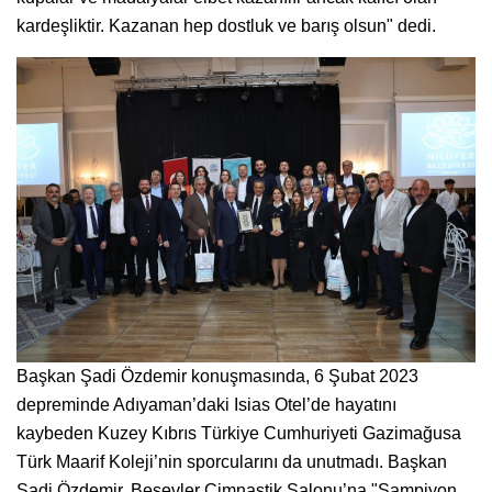
kardeşliktir. Kazanan hep dostluk ve barış olsun" dedi.
Başkan Şadi Özdemir konuşmasında, 6 Şubat 2023
depreminde Adıyaman’daki Isias Otel’de hayatını
kaybeden Kuzey Kıbrıs Türkiye Cumhuriyeti Gazimağusa
Türk Maarif Koleji’nin sporcularını da unutmadı. Başkan
Şadi Özdemir, Beşevler Cimnastik Salonu’na "Şampiyon