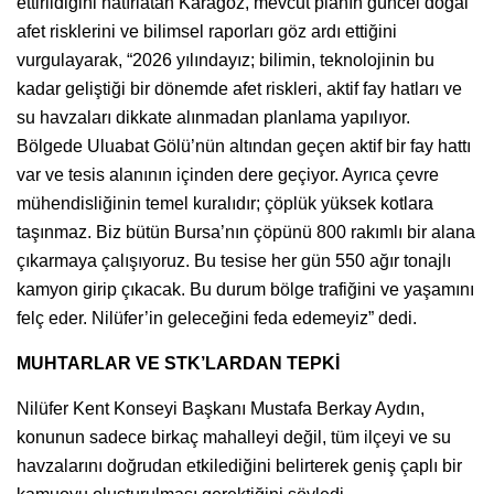
ettirildiğini hatırlatan Karagöz, mevcut planın güncel doğal
afet risklerini ve bilimsel raporları göz ardı ettiğini
vurgulayarak, “2026 yılındayız; bilimin, teknolojinin bu
kadar geliştiği bir dönemde afet riskleri, aktif fay hatları ve
su havzaları dikkate alınmadan planlama yapılıyor.
Bölgede Uluabat Gölü’nün altından geçen aktif bir fay hattı
var ve tesis alanının içinden dere geçiyor. Ayrıca çevre
mühendisliğinin temel kuralıdır; çöplük yüksek kotlara
taşınmaz. Biz bütün Bursa’nın çöpünü 800 rakımlı bir alana
çıkarmaya çalışıyoruz. Bu tesise her gün 550 ağır tonajlı
kamyon girip çıkacak. Bu durum bölge trafiğini ve yaşamını
felç eder. Nilüfer’in geleceğini feda edemeyiz” dedi.
MUHTARLAR VE STK’LARDAN TEPKİ
Nilüfer Kent Konseyi Başkanı Mustafa Berkay Aydın,
konunun sadece birkaç mahalleyi değil, tüm ilçeyi ve su
havzalarını doğrudan etkilediğini belirterek geniş çaplı bir