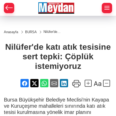
Zİ
Nilüfer'de
Anasayfa
BURSA
katı atık
tesisine
sert tepki:
Nilüfer'de katı atık tesisine
Çöplük
istemiyoruz
sert tepki: Çöplük
istemiyoruz
Bursa Büyükşehir Belediye Meclisi’nin Kayapa
ve Kuruçeşme mahalleleri sınırında katı atık
tesisi kurulmasına yönelik imar planını