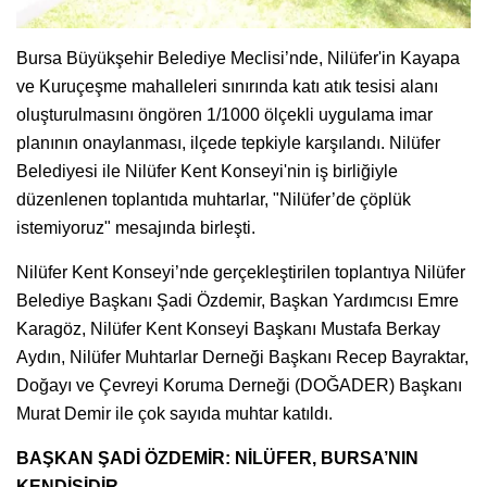
Bursa Büyükşehir Belediye Meclisi’nde, Nilüfer'in Kayapa
ve Kuruçeşme mahalleleri sınırında katı atık tesisi alanı
oluşturulmasını öngören 1/1000 ölçekli uygulama imar
planının onaylanması, ilçede tepkiyle karşılandı. Nilüfer
Belediyesi ile Nilüfer Kent Konseyi'nin iş birliğiyle
düzenlenen toplantıda muhtarlar, "Nilüfer’de çöplük
istemiyoruz" mesajında birleşti.
Nilüfer Kent Konseyi’nde gerçekleştirilen toplantıya Nilüfer
Belediye Başkanı Şadi Özdemir, Başkan Yardımcısı Emre
Karagöz, Nilüfer Kent Konseyi Başkanı Mustafa Berkay
Aydın, Nilüfer Muhtarlar Derneği Başkanı Recep Bayraktar,
Doğayı ve Çevreyi Koruma Derneği (DOĞADER) Başkanı
Murat Demir ile çok sayıda muhtar katıldı.
BAŞKAN ŞADİ ÖZDEMİR: NİLÜFER, BURSA’NIN
KENDİSİDİR