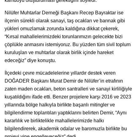
kamuoyu oluşturulması gerektiğini söyledi.
Nilüfer Muhtarlar Derneği Başkanı Recep Bayraktar ise
ilçenin sürekli olarak sanayi, taş ocakları ve barınak gibi
yükleri omuzlamak zorunda kaldığına dikkat çekerek,
“Kırsal mahallelerimizdeki torunlarımızın gelecekte bizi
çöplükle anmasını istemiyoruz. Bu yüzden tüm sivil toplum
kuruluşları ve muhtarlar olarak birlik içinde hareket
edeceğiz” diye konuştu.
İlçedeki çevre mücadelelerine yıllardır destek veren
DOĞADER Başkanı Murat Demir de Nilüfer’in etrafının
zaten maden ocakları, beton santralleri ve sanayi kirliliğiyle
kuşatıldığını ifade etti. Benzer projelere karşı 2016 ve 2023
yıllarında bölge halkıyla birlikte başarılı mitingler ve
bilgilendirme toplantıları yaptıklarını belirten Demir, “Aynı
kararlılık ve birliktelikle mahallelerimizde halkı
bilgilendirerek, akademik odalar ve baromuzla birlikte bu
projeyi yine engelleyeceğiz” dedi.