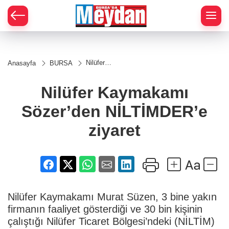
Zİ
Nilüfer
Anasayfa
BURSA
Kaymakamı
Sözer’den
NİLTİMDER’e
Nilüfer Kaymakamı
ziyaret
Sözer’den NİLTİMDER’e
ziyaret
Nilüfer Kaymakamı Murat Süzen, 3 bine yakın
firmanın faaliyet gösterdiği ve 30 bin kişinin
çalıştığı Nilüfer Ticaret Bölgesi’ndeki (NİLTİM)