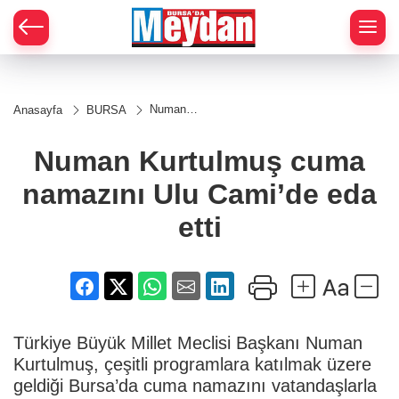
Zİ
Numan
Anasayfa
BURSA
Kurtulmuş
cuma
namazını
Numan Kurtulmuş cuma
Ulu
Cami’de
namazını Ulu Cami’de eda
eda etti
etti
Türkiye Büyük Millet Meclisi Başkanı Numan
Kurtulmuş, çeşitli programlara katılmak üzere
geldiği Bursa’da cuma namazını vatandaşlarla