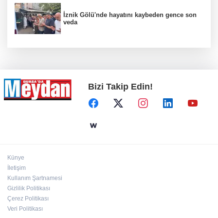
İznik Gölü'nde hayatını kaybeden gence son
veda
Bizi Takip Edin!
Künye
İletişim
Kullanım Şartnamesi
Gizlilik Politikası
Çerez Politikası
Veri Politikası