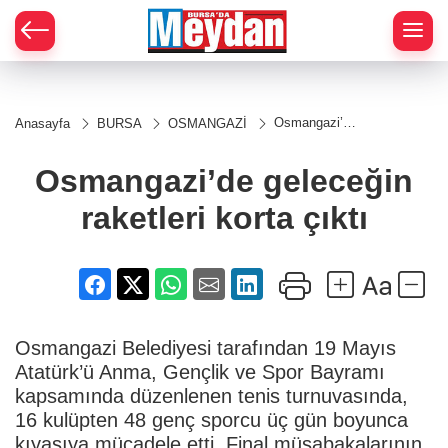
Zİ
Osmangazi’de
Anasayfa
BURSA
OSMANGAZİ
geleceğin
raketleri korta
çıktı
Osmangazi’de geleceğin
raketleri korta çıktı
Osmangazi Belediyesi tarafından 19 Mayıs
Atatürk’ü Anma, Gençlik ve Spor Bayramı
kapsamında düzenlenen tenis turnuvasında,
16 kulüpten 48 genç sporcu üç gün boyunca
kıyasıya mücadele etti. Final müsabakalarının