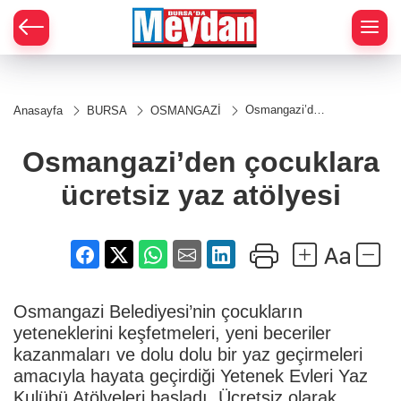
Zİ
Osmangazi’den
Anasayfa
BURSA
OSMANGAZİ
çocuklara
ücretsiz yaz
atölyesi
Osmangazi’den çocuklara
ücretsiz yaz atölyesi
Osmangazi Belediyesi’nin çocukların
yeteneklerini keşfetmeleri, yeni beceriler
kazanmaları ve dolu dolu bir yaz geçirmeleri
amacıyla hayata geçirdiği Yetenek Evleri Yaz
Kulübü Atölyeleri başladı. Ücretsiz olarak