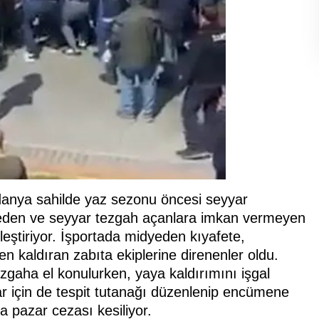
danya sahilde yaz sezonu öncesi seyyar
al eden ve seyyar tezgah açanlara imkan vermeyen
leştiriyor. İşportada midyeden kıyafete,
n kaldıran zabıta ekiplerine direnenler oldu.
zgaha el konulurken, yaya kaldırımını işgal
ar için de tespit tutanağı düzenlenip encümene
da pazar cezası kesiliyor.