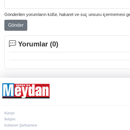
Gönderilen yorumların küfür, hakaret ve suç unsuru içermemesi gere
Gönder
Yorumlar (
0
)
Künye
İletişim
Kullanım Şartnamesi