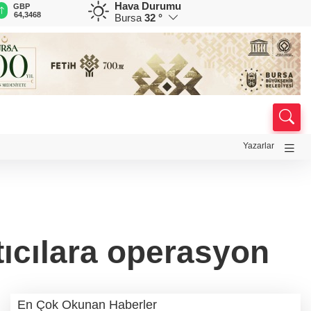
Hava Durumu
GBP
CHF
CAD
RUB
A
64,3468
59,0083
34,1883
0,5822
1
Bursa
32 °
Yazarlar
tıcılara operasyon
En Çok Okunan Haberler