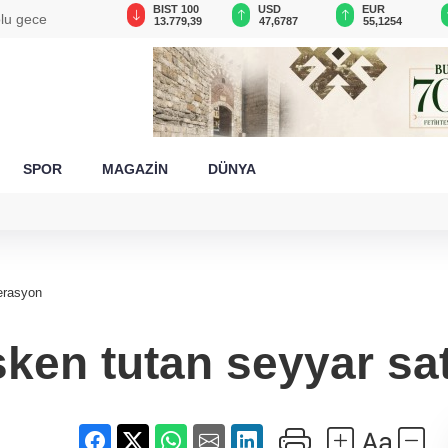
GAU/TRY
BIST 100
USD
EUR
lu gece
6.660,55
13.779,39
47,6787
55,1254
SPOR
MAGAZİN
DÜNYA
perasyon
sken tutan seyyar sa