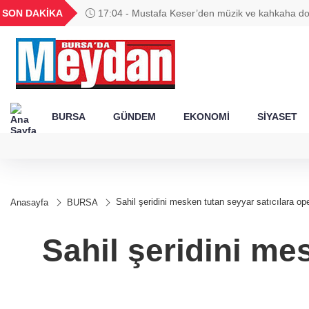
GEL
TND
BGN
VND
SON DAKİKA
17:04 - Mustafa Keser’den müzik ve kahkaha do
49
18,2677
16,3788
27,9743
0,0018
BURSA
GÜNDEM
EKONOMİ
SİYASET
Sahil şeridini mesken tutan seyyar satıcılara o
Anasayfa
BURSA
Sahil şeridini me