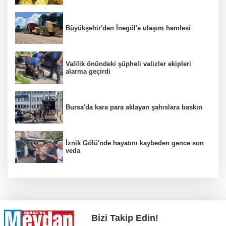
Büyükşehir'den İnegöl'e ulaşım hamlesi
Valilik önündeki şüpheli valizler ekipleri
alarma geçirdi
Bursa'da kara para aklayan şahıslara baskın
İznik Gölü'nde hayatını kaybeden gence son
veda
Bizi Takip Edin!