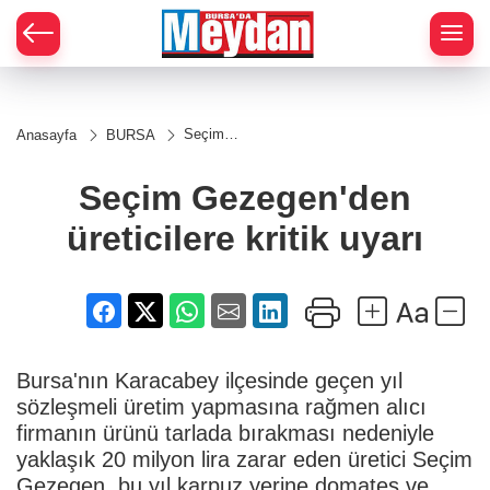
Zİ
Seçim
Anasayfa
BURSA
Gezegen'den
üreticilere
kritik uyarı
Seçim Gezegen'den
üreticilere kritik uyarı
Bursa'nın Karacabey ilçesinde geçen yıl
sözleşmeli üretim yapmasına rağmen alıcı
firmanın ürünü tarlada bırakması nedeniyle
yaklaşık 20 milyon lira zarar eden üretici Seçim
Gezegen, bu yıl karpuz yerine domates ve