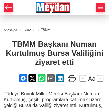
Zİ
TBMM
Anasayfa
BURSA
Başkanı
Numan
Kurtulmuş
TBMM Başkanı Numan
Bursa
Valiliğini
Kurtulmuş Bursa Valiliğini
ziyaret
etti
ziyaret etti
Türkiye Büyük Millet Meclisi Başkanı Numan
Kurtulmuş, çeşitli programlara katılmak üzere
geldiği Bursa'da Valiliği ziyaret etti. Kurtulmuş,