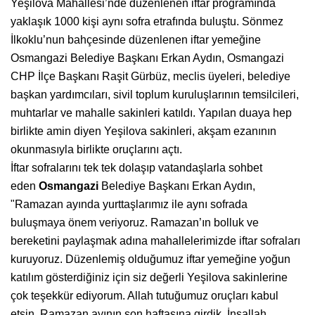
Yeşilova Mahallesi’nde düzenlenen iftar programında
yaklaşık 1000 kişi aynı sofra etrafında buluştu. Sönmez
İlkoklu’nun bahçesinde düzenlenen iftar yemeğine
Osmangazi Belediye Başkanı Erkan Aydın, Osmangazi
CHP İlçe Başkanı Raşit Gürbüz, meclis üyeleri, belediye
başkan yardımcıları, sivil toplum kuruluşlarının temsilcileri,
muhtarlar ve mahalle sakinleri katıldı. Yapılan duaya hep
birlikte amin diyen Yeşilova sakinleri, akşam ezanının
okunmasıyla birlikte oruçlarını açtı.
İftar sofralarını tek tek dolaşıp vatandaşlarla sohbet
eden
Osmangazi
Belediye Başkanı Erkan Aydın,
"Ramazan ayında yurttaşlarımız ile aynı sofrada
buluşmaya önem veriyoruz. Ramazan’ın bolluk ve
bereketini paylaşmak adına mahallelerimizde iftar sofraları
kuruyoruz. Düzenlemiş olduğumuz iftar yemeğine yoğun
katılım gösterdiğiniz için siz değerli Yeşilova sakinlerine
çok teşekkür ediyorum. Allah tutuğumuz oruçları kabul
etsin. Ramazan ayının son haftasına girdik. İnşallah