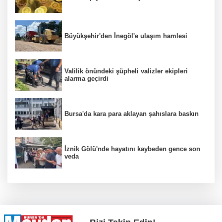
Büyükşehir'den İnegöl'e ulaşım hamlesi
Valilik önündeki şüpheli valizler ekipleri
alarma geçirdi
Bursa'da kara para aklayan şahıslara baskın
İznik Gölü'nde hayatını kaybeden gence son
veda