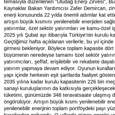
temasıyla düzenlenen "Uludağ Enerji Zirvesi", Bu
Kaynaklar Bakan Yardımcısı Zafer Demircan, zirv
enerji konusunda 22 yılda önemli adımlar kat ettiğ
artışın büyük kısmını yenilenebilir enerjiden sağl
yatırımlar, özel sektör yatırımları ve kamu-özel iş 
2025 yılı Şubat ayı itibarıyla Türkiye’nin kurulu 
Geçtiğimiz hafta açıklanan verilerle, bu yıl içind
girmesi bekleniyor. Böylece toplam kapasite dört 
büyümenin neredeyse tamamı özel sektör yatırımc
yatırımcıları, şeffaf, erişilebilir ve rekabete day
yatırım yapmaya devam ediyor. Oyunun kuralları 
yapı içinde herkesin eşit şartlarda faaliyet göster
2035 yılına kadar kurulu kapasitenin 226 bin me
sanayi kuruluşlarının da katkısıyla gerçekleşecek
tüketimi, günümüzde 348 teravatsaate ulaşmış 
öngörülüyor. Artışın büyük kısmı yenilenebilir en
yenilenebilir enerjinin toplam portföydeki payı y
barajlardan geliyordu. O yıllarda güneş enerjisi