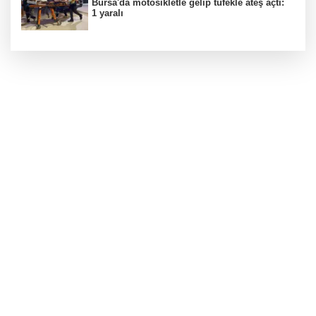
Bursa'da motosikletle gelip tüfekle ateş açtı:
1 yaralı