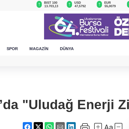
GAU/TRY
BIST 100
USD
EUR
6.522,58
13.703,13
47,5792
55,0079
SPOR
MAGAZİN
DÜNYA
’da "Uludağ Enerji Zi