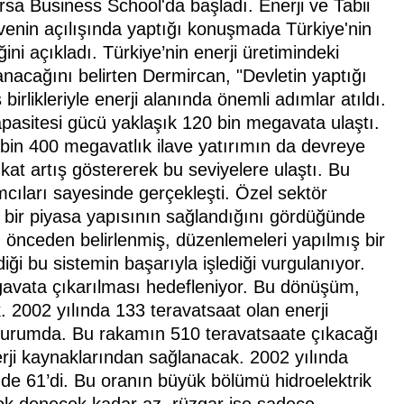
rsa Business School'da başladı. Enerji ve Tabii
enin açılışında yaptığı konuşmada Türkiye'nin
ini açıkladı. Türkiye’nin enerji üretimindeki
anacağını belirten Dermircan, "Devletin yaptığı
birlikleriyle enerji alanında önemli adımlar atıldı.
kapasitesi gücü yaklaşık 120 bin megavata ulaştı.
e bin 400 megavatlık ilave yatırımın da devreye
kat artış göstererek bu seviyelere ulaştı. Bu
ıları sayesinde gerçekleşti. Özel sektör
alı bir piyasa yapısının sağlandığını gördüğünde
önceden belirlenmiş, düzenlemeleri yapılmış bir
diği bu sistemin başarıyla işlediği vurgulanıyor.
gavata çıkarılması hedefleniyor. Bu dönüşüm,
. 2002 yılında 133 teravatsaat olan enerji
durumda. Bu rakamın 510 teravatsaate çıkacağı
erji kaynaklarından sağlanacak. 2002 yılında
üzde 61’di. Bu oranın büyük bölümü hidroelektrik
 yok denecek kadar az, rüzgar ise sadece