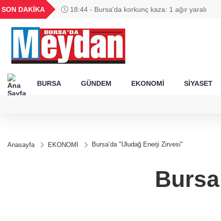
GEL
TND
BGN
VND
SON DAKİKA
18:44 - Bursa'da korkunç kaza: 1 ağır yaralı
53
18,1947
16,2442
28,0626
0,0018
BURSA
GÜNDEM
EKONOMİ
SİYASET
Bursa’da "Uludağ Enerji Zirvesi"
Anasayfa
EKONOMİ
Bursa