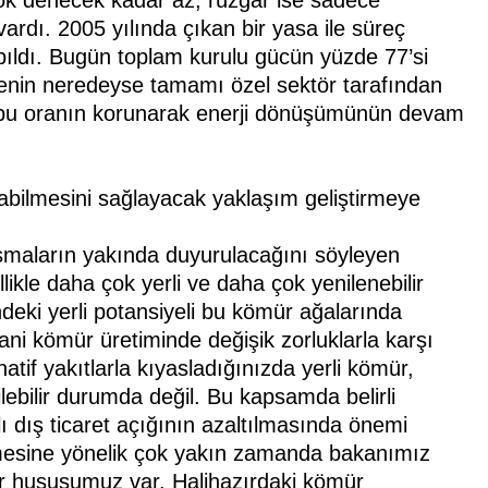
ardı. 2005 yılında çıkan bir yasa ile süreç
apıldı. Bugün toplam kurulu gücün yüzde 77’si
itenin neredeyse tamamı özel sektör tarafından
da, bu oranın korunarak enerji dönüşümünün devam
bilmesini sağlayacak yaklaşım geliştirmeye
ışmaların yakında duyurulacağını söyleyen
llikle daha çok yerli ve daha çok yenilenebilir
eki yerli potansiyeli bu kömür ağalarında
ani kömür üretiminde değişik zorluklarla karşı
atif yakıtlarla kıyasladığınızda yerli kömür,
ilebilir durumda değil. Bu kapsamda belirli
lı dış ticaret açığının azaltılmasında önemi
nmesine yönelik çok yakın zamanda bakanımız
ir hususumuz var. Halihazırdaki kömür