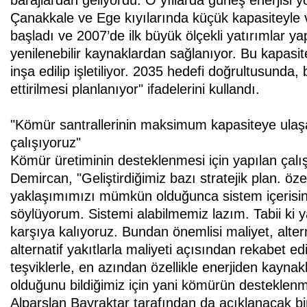
Çanakkale ve Ege kıyılarında küçük kapasiteyle v
başladı ve 2007’de ilk büyük ölçekli yatırımlar y
yenilenebilir kaynaklardan sağlanıyor. Bu kapas
inşa edilip işletiliyor. 2035 hedefi doğrultusun
ettirilmesi planlanıyor" ifadelerini kullandı.
"Kömür santrallerinin maksimum kapasiteye ulaşa
çalışıyoruz"
Kömür üretiminin desteklenmesi için yapılan çal
Demircan, "Geliştirdiğimiz bazı stratejik plan. öze
yaklaşımımızı mümkün olduğunca sistem içerisind
söylüyorum. Sistemi alabilmemiz lazım. Tabii ki y
karşıya kalıyoruz. Bundan önemlisi maliyet, altern
alternatif yakıtlarla maliyeti açısından rekabet ed
teşviklerle, en azından özellikle enerjiden kaynak
olduğunu bildiğimiz için yani kömürün destekle
Alparslan Bayraktar tarafından da açıklanacak b