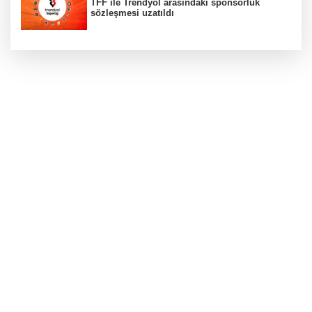
TFF ile Trendyol arasındaki sponsorluk
sözleşmesi uzatıldı