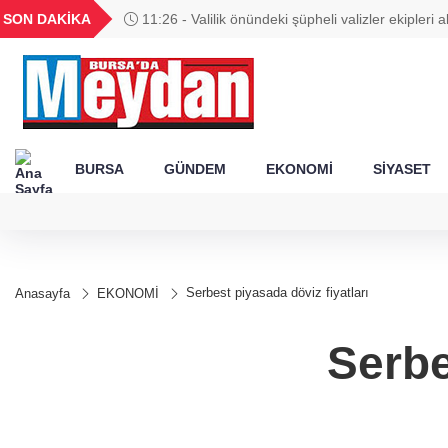
GEL
TND
BGN
VND
SON DAKİKA
11:26 - Valilik önündeki şüpheli valizler ekipleri 
25
18,2424
16,2369
27,9743
0,0018
BURSA
GÜNDEM
EKONOMİ
SİYASET
Serbest piyasada döviz fiyatları
Anasayfa
EKONOMİ
Serbe