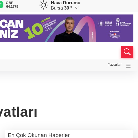
Hava Durumu
GBP
CHF
CAD
RUB
A
64,1778
58,7922
34,0135
0,5785
1
Bursa
30 °
Yazarlar
atları
En Çok Okunan Haberler