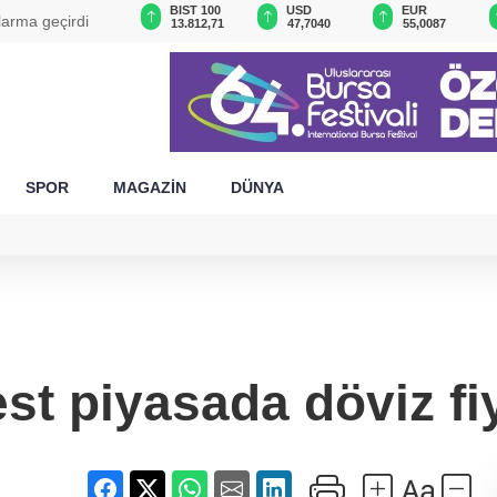
GAU/TRY
BIST 100
USD
EUR
alarma geçirdi
6.606,07
13.812,71
47,7040
55,0087
SPOR
MAGAZİN
DÜNYA
st piyasada döviz fiy