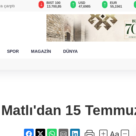
GAU/TRY
BIST 100
USD
EUR
a çarptı
6.665,64
13.700,85
47,6985
55,1561
SPOR
MAGAZİN
DÜNYA
Matlı'dan 15 Temmu