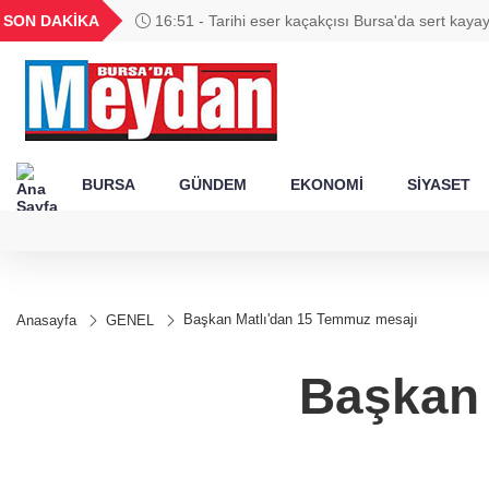
GEL
TND
BGN
VND
SON DAKİKA
16:51 - Tarihi eser kaçakçısı Bursa'da sert kayay
54
18,2403
16,2406
27,9743
0,0018
BURSA
GÜNDEM
EKONOMİ
SİYASET
Başkan Matlı'dan 15 Temmuz mesajı
Anasayfa
GENEL
Başkan 