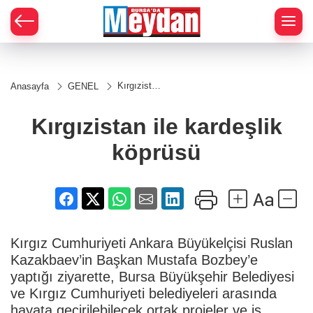
Zİ
Kırgızistan
Anasayfa
GENEL
ile
kardeşlik
köprüsü
Kırgızistan ile kardeşlik
köprüsü
Kırgız Cumhuriyeti Ankara Büyükelçisi Ruslan
Kazakbaev’in Başkan Mustafa Bozbey’e
yaptığı ziyarette, Bursa Büyükşehir Belediyesi
ve Kırgız Cumhuriyeti belediyeleri arasında
hayata geçirilebilecek ortak projeler ve iş