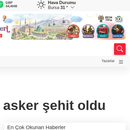
Hava Durumu
GBP
CHF
CAD
RUB
A
64,4048
59,0392
34,2196
0,5821
1
Bursa
31 °
Yazarlar
 asker şehit oldu
En Çok Okunan Haberler