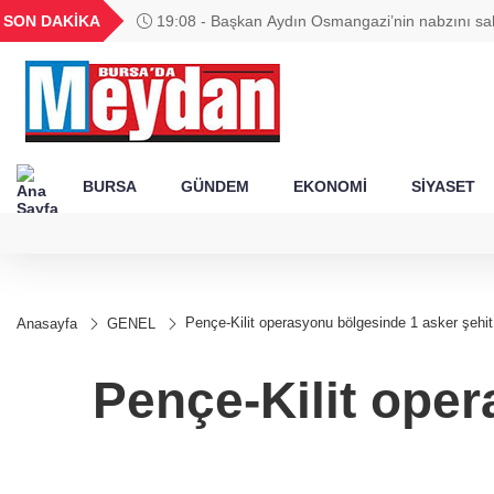
GEL
TND
BGN
VND
SON DAKİKA
19:08 - Başkan Aydın Osmangazi’nin nabzını sa
52
18,2375
16,2380
27,9743
0,0018
BURSA
GÜNDEM
EKONOMİ
SİYASET
Pençe-Kilit operasyonu bölgesinde 1 asker şehit
Anasayfa
GENEL
Pençe-Kilit oper