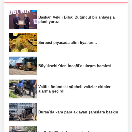
Başkan Vekili Biba: Bütüncül bir anlayışla
planlıyoruz
Serbest piyasada altın fiyatları...
Büyükşehir'den İnegöl'e ulaşım hamlesi
Valilik önündeki şüpheli valizler ekipleri
alarma geçirdi
Bursa'da kara para aklayan şahıslara baskın