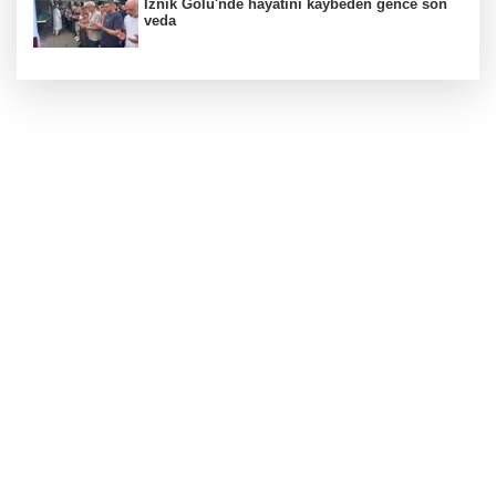
İznik Gölü'nde hayatını kaybeden gence son
veda