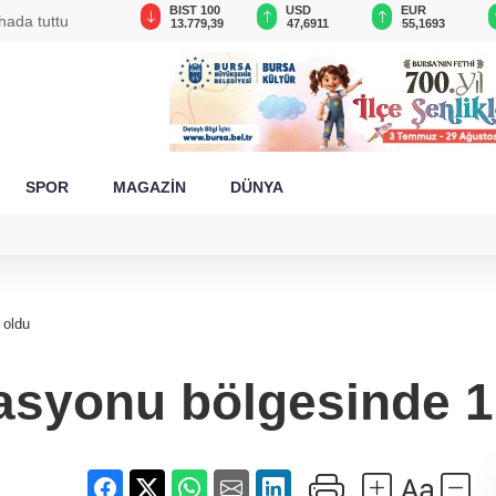
GAU/TRY
BIST 100
USD
EUR
hada tuttu
6.642,27
13.779,39
47,6911
55,1693
SPOR
MAGAZİN
DÜNYA
 oldu
asyonu bölgesinde 1