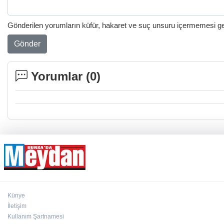
Gönderilen yorumların küfür, hakaret ve suç unsuru içermemesi gere
Gönder
Yorumlar (
0
)
Künye
İletişim
Kullanım Şartnamesi