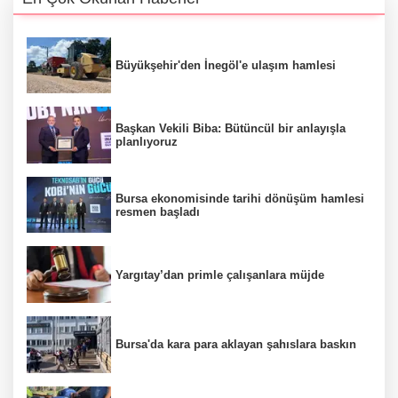
Büyükşehir'den İnegöl'e ulaşım hamlesi
Başkan Vekili Biba: Bütüncül bir anlayışla
planlıyoruz
Bursa ekonomisinde tarihi dönüşüm hamlesi
resmen başladı
Yargıtay’dan primle çalışanlara müjde
Bursa'da kara para aklayan şahıslara baskın