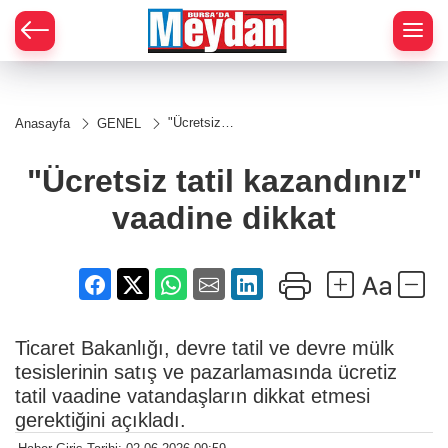
Zİ
"Ücretsiz
Anasayfa
GENEL
tatil
kazandınız"
vaadine
"Ücretsiz tatil kazandınız"
dikkat
vaadine dikkat
Ticaret Bakanlığı, devre tatil ve devre mülk
tesislerinin satış ve pazarlamasında ücretiz
tatil vaadine vatandaşların dikkat etmesi
gerektiğini açıkladı.