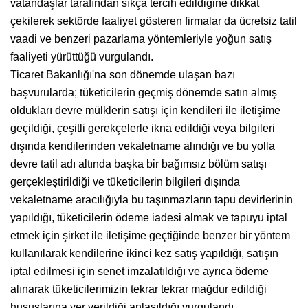
vatandaşlar tarafından sıkça tercih edildiğine dikkat
çekilerek sektörde faaliyet gösteren firmalar da ücretsiz tatil
vaadi ve benzeri pazarlama yöntemleriyle yoğun satış
faaliyeti yürüttüğü vurgulandı.
Ticaret Bakanlığı'na son dönemde ulaşan bazı
başvurularda; tüketicilerin geçmiş dönemde satın almış
oldukları devre mülklerin satışı için kendileri ile iletişime
geçildiği, çeşitli gerekçelerle ikna edildiği veya bilgileri
dışında kendilerinden vekaletname alındığı ve bu yolla
devre tatil adı altında başka bir bağımsız bölüm satışı
gerçekleştirildiği ve tüketicilerin bilgileri dışında
vekaletname aracılığıyla bu taşınmazların tapu devirlerinin
yapıldığı, tüketicilerin ödeme iadesi almak ve tapuyu iptal
etmek için şirket ile iletişime geçtiğinde benzer bir yöntem
kullanılarak kendilerine ikinci kez satış yapıldığı, satışın
iptal edilmesi için senet imzalatıldığı ve ayrıca ödeme
alınarak tüketicilerimizin tekrar tekrar mağdur edildiği
hususlarına yer verildiği anlaşıldığı vurgulandı.