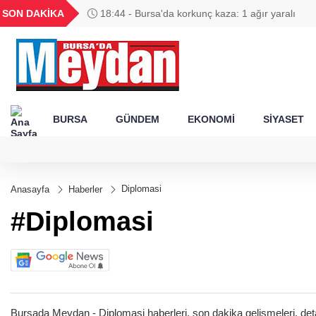
GEL
TND
BGN
VND
SON DAKİKA
18:44 - Bursa'da korkunç kaza: 1 ağır yaralı
53
18,1943
16,2438
28,0626
0,0018
BURSA
GÜNDEM
EKONOMİ
SİYASET
Diplomasi
Anasayfa
Haberler
#Diplomasi
Bursada Meydan - Diplomasi haberleri, son dakika gelişmeleri, detay