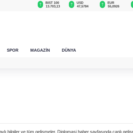
GAU/TRY
BIST 100
USD
EUR
6.556,85
13.703,13
47,5784
55,0926
SPOR
MAGAZİN
DÜNYA
lı bilgiler ve tüm gelişmeler, Diplomasi haber sayfasında canlı gelişm