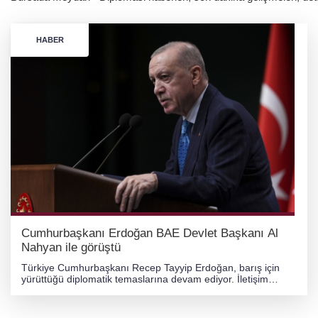
HABER
Cumhurbaşkanı Erdoğan BAE Devlet Başkanı Al
Nahyan ile görüştü
Türkiye Cumhurbaşkanı Recep Tayyip Erdoğan, barış için
yürüttüğü diplomatik temaslarına devam ediyor. İletişim
Başkanlığı tarafından yapılan açıklamaya göre,
Cumhurbaşkanı Recep Tayyip Erdoğan, Birleşik Arap
Emirlikleri Devlet Başkanı Şeyh Muhammed Bin Zayed Al