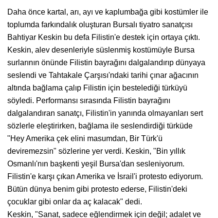
Daha önce kartal, arı, ayı ve kaplumbağa gibi kostümler ile
toplumda farkındalık oluşturan Bursalı tiyatro sanatçısı
Bahtiyar Keskin bu defa Filistin'e destek için ortaya çıktı.
Keskin, alev desenleriyle süslenmiş kostümüyle Bursa
surlarının önünde Filistin bayrağını dalgalandırıp dünyaya
seslendi ve Tahtakale Çarşısı'ndaki tarihi çınar ağacının
altında bağlama çalıp Filistin için bestelediği türküyü
söyledi. Performansı sırasında Filistin bayrağını
dalgalandıran sanatçı, Filistin'in yanında olmayanları sert
sözlerle eleştirirken, bağlama ile seslendirdiği türküde
"Hey Amerika çek elini masumdan, Bir Türk'ü
deviremezsin" sözlerine yer verdi. Keskin, "Bin yıllık
Osmanlı'nın başkenti yeşil Bursa'dan sesleniyorum.
Filistin'e karşı çıkan Amerika ve İsrail'i protesto ediyorum.
Bütün dünya benim gibi protesto ederse, Filistin'deki
çocuklar gibi onlar da aç kalacak" dedi.
Keskin, "Sanat, sadece eğlendirmek için değil; adalet ve