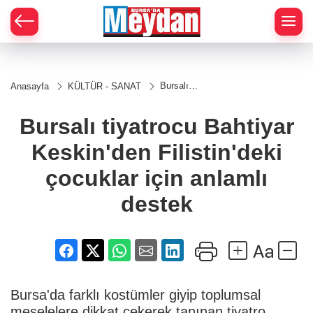
Zİ
Bursalı
Anasayfa
KÜLTÜR - SANAT
tiyatrocu
Bahtiyar
Keskin'den
Bursalı tiyatrocu Bahtiyar
Filistin'deki
çocuklar
Keskin'den Filistin'deki
için
anlamlı
destek
çocuklar için anlamlı
destek
Bursa'da farklı kostümler giyip toplumsal
meselelere dikkat çekerek tanınan tiyatro