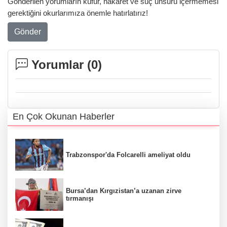
Gönderilen yorumların küfür, hakaret ve suç unsuru içermemesi
gerektiğini okurlarımıza önemle hatırlatırız!
Gönder
Yorumlar (
0
)
En Çok Okunan Haberler
Trabzonspor'da Folcarelli ameliyat oldu
Bursa’dan Kırgızistan’a uzanan zirve
tırmanışı