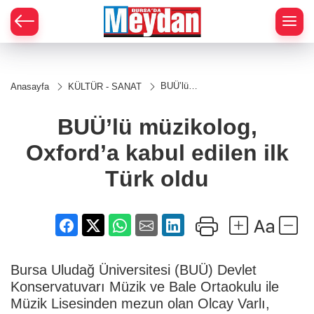
Zİ
BUÜ’lü
Anasayfa
KÜLTÜR - SANAT
müzikolog,
Oxford’a
kabul
BUÜ’lü müzikolog,
edilen ilk
Türk oldu
Oxford’a kabul edilen ilk
Türk oldu
Bursa Uludağ Üniversitesi (BUÜ) Devlet
Konservatuvarı Müzik ve Bale Ortaokulu ile
Müzik Lisesinden mezun olan Olcay Varlı,