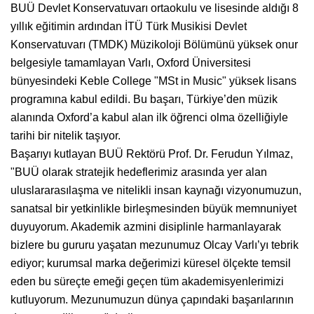
BUÜ Devlet Konservatuvarı ortaokulu ve lisesinde aldığı 8
yıllık eğitimin ardından İTÜ Türk Musikisi Devlet
Konservatuvarı (TMDK) Müzikoloji Bölümünü yüksek onur
belgesiyle tamamlayan Varlı, Oxford Üniversitesi
bünyesindeki Keble College "MSt in Music" yüksek lisans
programına kabul edildi. Bu başarı, Türkiye’den müzik
alanında Oxford’a kabul alan ilk öğrenci olma özelliğiyle
tarihi bir nitelik taşıyor.
Başarıyı kutlayan BUÜ Rektörü Prof. Dr. Ferudun Yılmaz,
"BUÜ olarak stratejik hedeflerimiz arasında yer alan
uluslararasılaşma ve nitelikli insan kaynağı vizyonumuzun,
sanatsal bir yetkinlikle birleşmesinden büyük memnuniyet
duyuyorum. Akademik azmini disiplinle harmanlayarak
bizlere bu gururu yaşatan mezunumuz Olcay Varlı’yı tebrik
ediyor; kurumsal marka değerimizi küresel ölçekte temsil
eden bu süreçte emeği geçen tüm akademisyenlerimizi
kutluyorum. Mezunumuzun dünya çapındaki başarılarının