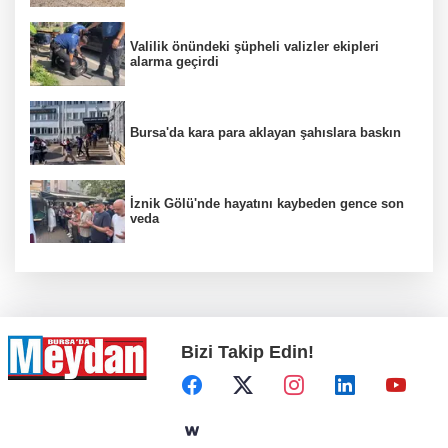
Valilik önündeki şüpheli valizler ekipleri
alarma geçirdi
Bursa'da kara para aklayan şahıslara baskın
İznik Gölü'nde hayatını kaybeden gence son
veda
Bizi Takip Edin!