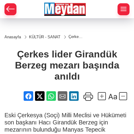
Zİ
Çerkes
Anasayfa
KÜLTÜR - SANAT
lider
Girandük
Berzeg
Çerkes lider Girandük
mezarı
başında
Berzeg mezarı başında
anıldı
anıldı
Eski Çerkesya (Soçi) Milli Meclisi ve Hükümeti
son başkanı Hacı Girandük Berzeg için
mezarının bulunduğu Manyas Tepecik