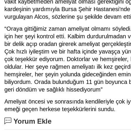
vakit kaybetmeden ameliyat olması gerektiğini öğ
kardeşinin yardımıyla Bursa Şehir Hastanesi’nde g
vurgulayan Alcos, sözlerine şu şekilde devam etti
“Oraya gittiğimiz zaman ameliyat olmamı söyle
için her şeyi kontrol etti. Kalbim durdurulmad
bir delik açıp oradan girerek ameliyat gerçekleşti
Çok hızlı iyileştim ve bir hafta içinde yavaşça 
çok teşekkür ediyorum. Doktorlar ve hemşireler,
oldular. Her şeye rağmen ameliyatı ilk kez geçird
hemşireler, her şeyin yolunda gideceğinden emindil
biliyordum. Orada bulunduğum 11 gün boyunca ben
geri döndüm ve sağlıklı hissediyorum”
Ameliyat öncesi ve sonrasında kendileriyle çok iyi
emeği geçen herkese teşekkürlerini sundu.
Yorum Ekle