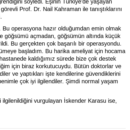
rendiğini söyledi. Eşinin Türkiye’de yaşayan
örevli Prof. Dr. Nail Kahraman ile tanıştıklarını
.
di. Bu operasyona hazır olduğumdan emin olmak
an ve göğsümü açmadan, göğsümün altında küçük
rildi. Bu gerçekten çok başarılı bir operasyondu.
yürümeye başladım. Bu harika ameliyat için hocama
 hastanede kaldığımız sürede bize çok destek
iğim için biraz korkutucuydu. Bütün doktorlar ve
er ve yaptıkları işte kendilerine güvendiklerini
imle çok iyi ilgilendiler. Şimdi normal yaşam
 ilgilenildiğini vurgulayan İskender Karasu ise,