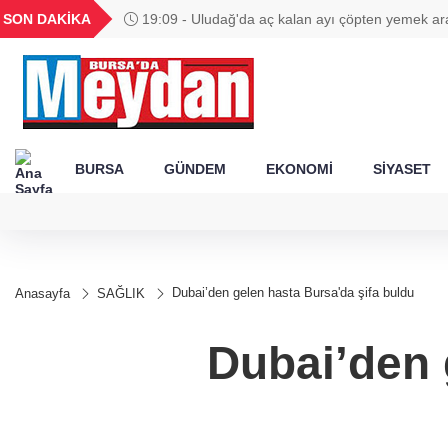
GEL
TND
BGN
VND
SON DAKİKA
19:09 - Uludağ'da aç kalan ayı çöpten yemek ar
26
18,2072
16,2386
28,0626
0,0018
BURSA
GÜNDEM
EKONOMİ
SİYASET
Dubai’den gelen hasta Bursa'da şifa buldu
Anasayfa
SAĞLIK
Dubai’den 