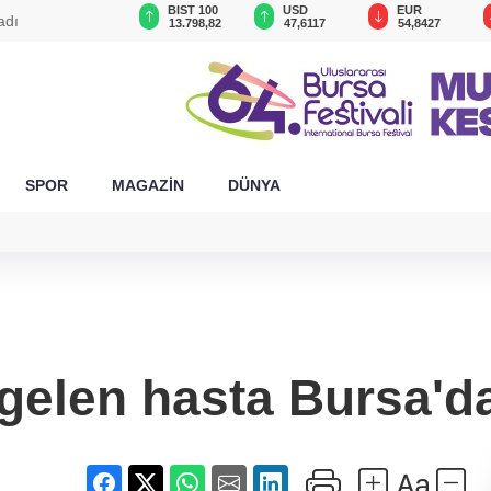
GAU/TRY
BIST 100
USD
EUR
adı
6.498,74
13.798,82
47,6117
54,8427
SPOR
MAGAZİN
DÜNYA
gelen hasta Bursa'da