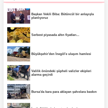
Başkan Vekili Biba: Bütüncül bir anlayışla
planlıyoruz
Serbest piyasada altın fiyatları...
Büyükşehir'den İnegöl'e ulaşım hamlesi
Valilik önündeki şüpheli valizler ekipleri
alarma geçirdi
Bursa'da kara para aklayan şahıslara baskın