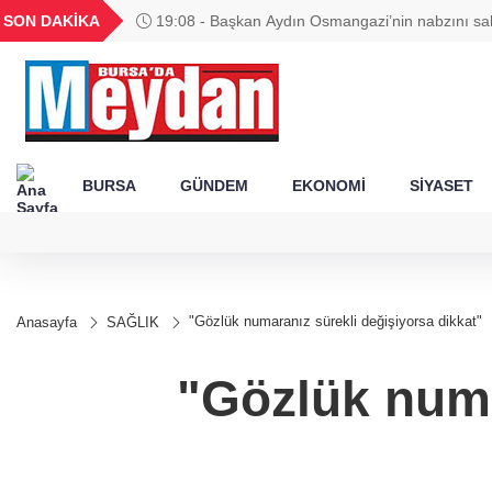
GEL
TND
BGN
VND
SON DAKİKA
19:08 - Başkan Aydın Osmangazi’nin nabzını sa
49
18,2677
16,3788
27,9743
0,0018
BURSA
GÜNDEM
EKONOMİ
SİYASET
"Gözlük numaranız sürekli değişiyorsa dikkat"
Anasayfa
SAĞLIK
"Gözlük numa