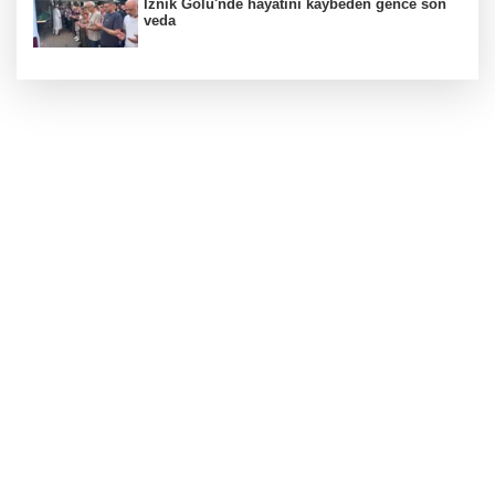
İznik Gölü'nde hayatını kaybeden gence son
veda