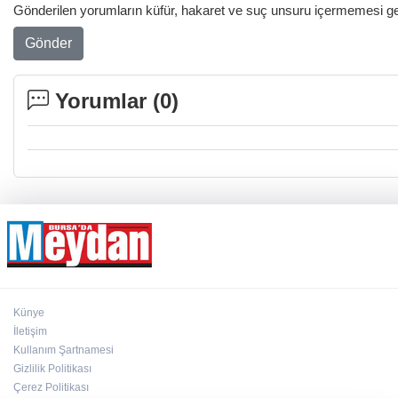
Gönderilen yorumların küfür, hakaret ve suç unsuru içermemesi gere
Gönder
Yorumlar (
0
)
Künye
İletişim
Kullanım Şartnamesi
Gizlilik Politikası
Çerez Politikası