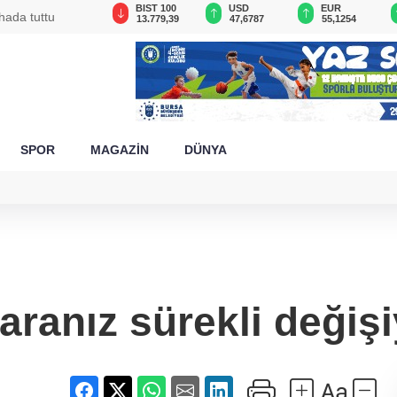
GAU/TRY
BIST 100
USD
EUR
hada tuttu
6.660,55
13.779,39
47,6787
55,1254
SPOR
MAGAZİN
DÜNYA
ranız sürekli değişi