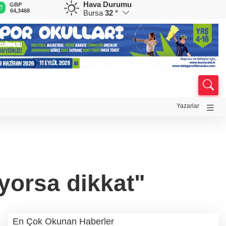
Hava Durumu
GBP
CHF
CAD
RUB
A
64,3468
59,0083
34,1883
0,5822
1
Bursa
32 °
Yazarlar
yorsa dikkat"
En Çok Okunan Haberler