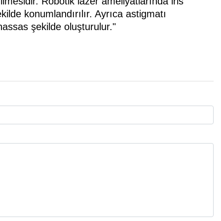
lmesidir. Robotik lazer ameliyatlarında iris
kilde konumlandırılır. Ayrıca astigmatı
hassas şekilde oluşturulur."